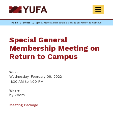
Skip
to
TOGGLE
main
NAVIGAT
content
Home
Events
Special General Membership Meeting on Return to Campus
Special General
Membership Meeting on
Return to Campus
When
Wednesday, February 09, 2022
11:00 AM to 1:00 PM
Where
by Zoom
Meeting Package