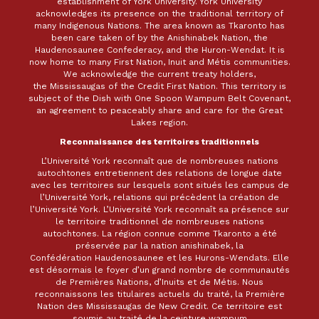
establishment of York University. York University
acknowledges its presence on the traditional territory of
many Indigenous Nations. The area known as Tkaronto has
been care taken of by the Anishinabek Nation, the
Haudenosaunee Confederacy, and the Huron-Wendat. It is
now home to many First Nation, Inuit and Métis communities.
We acknowledge the current treaty holders,
the Mississaugas of the Credit First Nation. This territory is
subject of the Dish with One Spoon Wampum Belt Covenant,
an agreement to peaceably share and care for the Great
Lakes region.
Reconnaissance des territoires traditionnels
L’Université York reconnaît que de nombreuses nations
autochtones entretiennent des relations de longue date
avec les territoires sur lesquels sont situés les campus de
l’Université York, relations qui précèdent la création de
l’Université York. L’Université York reconnaît sa présence sur
le territoire traditionnel de nombreuses nations
autochtones. La région connue comme Tkaronto a été
préservée par la nation anishinabek, la
Confédération Haudenosaunee et les Hurons-Wendats. Elle
est désormais le foyer d’un grand nombre de communautés
de Premières Nations, d’Inuits et de Métis. Nous
reconnaissons les titulaires actuels du traité, la Première
Nation des Mississaugas de New Credit. Ce territoire est
soumis au traité de la ceinture wampum