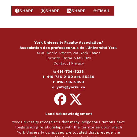
SHARE
SHARE
SHARE
EMAIL
SHARE ON FACEBOOK
SHARE ON X
SHARE ON LINKEDIN
SEND EMAIL
York University Faculty Association/
Association des professeur.e.s de l'Université York
4700 Keele Street, 240 York Lanes
Toronto, Ontario M3J 1P3
Contact
|
Privacy
t: 416-736-5236
t: 416-736-2100 ext. 55236
f: 416-736-5850
e:
yufa@yorku.ca
Follow
Follow
on
on
Facebook
X
Land Acknowledgement
York University recognizes that many Indigenous Nations have
longstanding relationships with the territories upon which
York University campuses are located that precede the