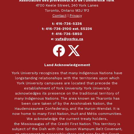
Association des professeur.e.s de l'Université York
4700 Keele Street, 240 York Lanes
Toronto, Ontario M3J 1P3
Contact
|
Privacy
t: 416-736-5236
t: 416-736-2100 ext. 55236
f: 416-736-5850
e:
yufa@yorku.ca
Follow
Follow
on
on
Facebook
X
Land Acknowledgement
York University recognizes that many Indigenous Nations have
longstanding relationships with the territories upon which
York University campuses are located that precede the
establishment of York University. York University
acknowledges its presence on the traditional territory of
many Indigenous Nations. The area known as Tkaronto has
been care taken of by the Anishinabek Nation, the
Haudenosaunee Confederacy, and the Huron-Wendat. It is
now home to many First Nation, Inuit and Métis communities.
We acknowledge the current treaty holders,
the Mississaugas of the Credit First Nation. This territory is
subject of the Dish with One Spoon Wampum Belt Covenant,