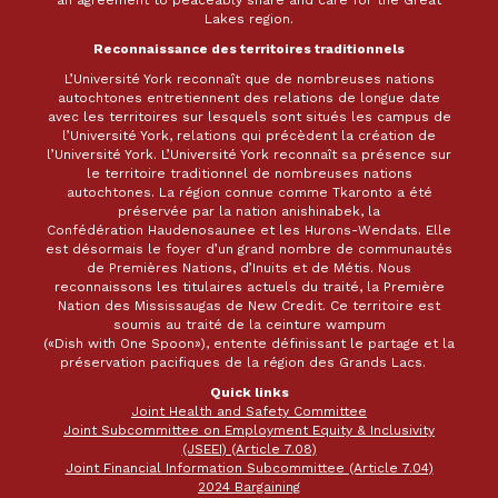
an agreement to peaceably share and care for the Great
Lakes region.
Reconnaissance des territoires traditionnels
L’Université York reconnaît que de nombreuses nations
autochtones entretiennent des relations de longue date
avec les territoires sur lesquels sont situés les campus de
l’Université York, relations qui précèdent la création de
l’Université York. L’Université York reconnaît sa présence sur
le territoire traditionnel de nombreuses nations
autochtones. La région connue comme Tkaronto a été
préservée par la nation anishinabek, la
Confédération Haudenosaunee et les Hurons-Wendats. Elle
est désormais le foyer d’un grand nombre de communautés
de Premières Nations, d’Inuits et de Métis. Nous
reconnaissons les titulaires actuels du traité, la Première
Nation des Mississaugas de New Credit. Ce territoire est
soumis au traité de la ceinture wampum
(«Dish with One Spoon»), entente définissant le partage et la
préservation pacifiques de la région des Grands Lacs.
Quick links
Joint Health and Safety Committee
Joint Subcommittee on Employment Equity & Inclusivity
(JSEEI) (Article 7.08)
Joint Financial Information Subcommittee (Article 7.04)
2024 Bargaining