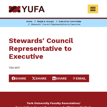
Skip
to
TOGGLE
main
NAVIGAT
content
Home
People & Groups
Executive Committee
Stewards' Council Representative to Executive
Stewards' Council
Representative to
Executive
Vacant
SHARE
SHARE
SHARE
EMAIL
SHARE ON FACEBOOK
SHARE ON X
SHARE ON LINKEDIN
SEND EMAIL
York University Faculty Association/