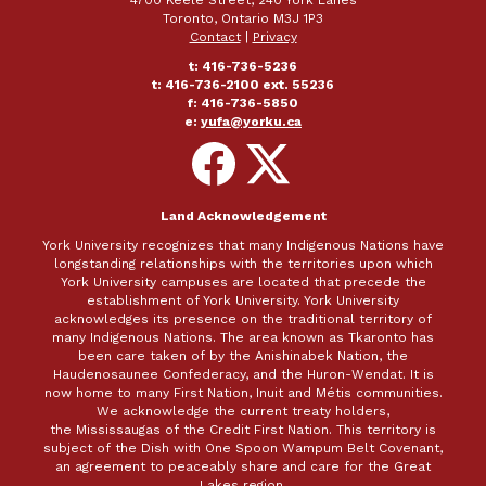
4700 Keele Street, 240 York Lanes
Toronto, Ontario M3J 1P3
Contact
|
Privacy
t: 416-736-5236
t: 416-736-2100 ext. 55236
f: 416-736-5850
e:
yufa@yorku.ca
Follow
Follow
on
on
Facebook
X
Land Acknowledgement
York University recognizes that many Indigenous Nations have
longstanding relationships with the territories upon which
York University campuses are located that precede the
establishment of York University. York University
acknowledges its presence on the traditional territory of
many Indigenous Nations. The area known as Tkaronto has
been care taken of by the Anishinabek Nation, the
Haudenosaunee Confederacy, and the Huron-Wendat. It is
now home to many First Nation, Inuit and Métis communities.
We acknowledge the current treaty holders,
the Mississaugas of the Credit First Nation. This territory is
subject of the Dish with One Spoon Wampum Belt Covenant,
an agreement to peaceably share and care for the Great
Lakes region.