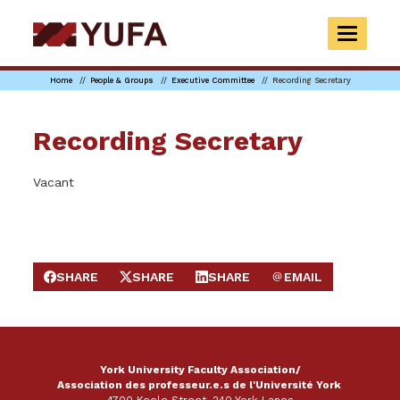
Skip
to
TOGGLE
main
NAVIGAT
content
Home
People & Groups
Executive Committee
Recording Secretary
Recording Secretary
Vacant
SHARE
SHARE
SHARE
EMAIL
SHARE ON FACEBOOK
SHARE ON X
SHARE ON LINKEDIN
SEND EMAIL
York University Faculty Association/
Association des professeur.e.s de l'Université York