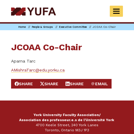
Skip
to
TOGGLE
main
NAVIGAT
content
Home
People & Groups
Executive Committee
JCOAA Co-Chair
JCOAA Co-Chair
Aparna Tarc
AMishraTarc@edu.yorku.ca
SHARE
SHARE
SHARE
EMAIL
SHARE ON FACEBOOK
SHARE ON X
SHARE ON LINKEDIN
SEND EMAIL
York University Faculty Association/
Association des professeur.e.s de l'Université York
4700 Keele Street, 240 York Lanes
Toronto, Ontario M3J 1P3