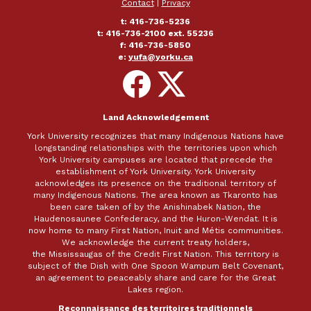
Contact
|
Privacy
t: 416-736-5236
t: 416-736-2100 ext. 55236
f: 416-736-5850
e:
yufa@yorku.ca
Follow
Follow
on
on
Facebook
X
Land Acknowledgement
York University recognizes that many Indigenous Nations have
longstanding relationships with the territories upon which
York University campuses are located that precede the
establishment of York University. York University
acknowledges its presence on the traditional territory of
many Indigenous Nations. The area known as Tkaronto has
been care taken of by the Anishinabek Nation, the
Haudenosaunee Confederacy, and the Huron-Wendat. It is
now home to many First Nation, Inuit and Métis communities.
We acknowledge the current treaty holders,
the Mississaugas of the Credit First Nation. This territory is
subject of the Dish with One Spoon Wampum Belt Covenant,
an agreement to peaceably share and care for the Great
Lakes region.
Reconnaissance des territoires traditionnels