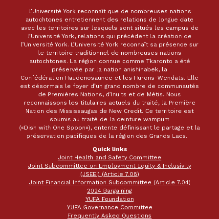
L’Université York reconnaît que de nombreuses nations
autochtones entretiennent des relations de longue date
avec les territoires sur lesquels sont situés les campus de
l’Université York, relations qui précèdent la création de
l’Université York. L’Université York reconnaît sa présence sur
le territoire traditionnel de nombreuses nations
autochtones. La région connue comme Tkaronto a été
préservée par la nation anishinabek, la
Confédération Haudenosaunee et les Hurons-Wendats. Elle
est désormais le foyer d’un grand nombre de communautés
de Premières Nations, d’Inuits et de Métis. Nous
reconnaissons les titulaires actuels du traité, la Première
Nation des Mississaugas de New Credit. Ce territoire est
soumis au traité de la ceinture wampum
(«Dish with One Spoon»), entente définissant le partage et la
préservation pacifiques de la région des Grands Lacs.
Quick links
Joint Health and Safety Committee
Joint Subcommittee on Employment Equity & Inclusivity
(JSEEI) (Article 7.08)
Joint Financial Information Subcommittee (Article 7.04)
2024 Bargaining
YUFA Foundation
YUFA Governance Committee
Frequently Asked Questions