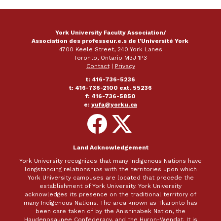
York University Faculty Association/
Association des professeur.e.s de l'Université York
4700 Keele Street, 240 York Lanes
Toronto, Ontario M3J 1P3
Contact
|
Privacy
t: 416-736-5236
t: 416-736-2100 ext. 55236
f: 416-736-5850
e:
yufa@yorku.ca
Follow
Follow
on
on
Facebook
X
Land Acknowledgement
York University recognizes that many Indigenous Nations have
longstanding relationships with the territories upon which
York University campuses are located that precede the
establishment of York University. York University
acknowledges its presence on the traditional territory of
many Indigenous Nations. The area known as Tkaronto has
been care taken of by the Anishinabek Nation, the
Haudenosaunee Confederacy, and the Huron-Wendat. It is