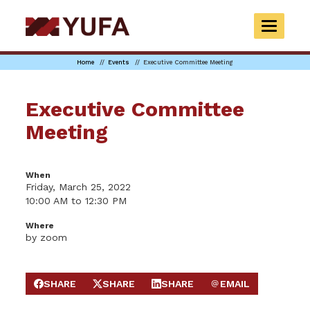
Skip
to
TOGGLE
main
NAVIGAT
content
Home
Events
Executive Committee Meeting
Executive Committee
Meeting
When
Friday, March 25, 2022
10:00 AM to 12:30 PM
Where
by zoom
SHARE
SHARE
SHARE
EMAIL
SHARE ON FACEBOOK
SHARE ON X
SHARE ON LINKEDIN
SEND EMAIL