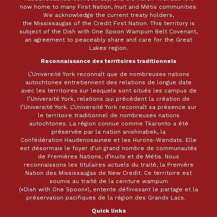
now home to many First Nation, Inuit and Métis communities.
We acknowledge the current treaty holders,
the Mississaugas of the Credit First Nation. This territory is
subject of the Dish with One Spoon Wampum Belt Covenant,
an agreement to peaceably share and care for the Great
Lakes region.
Reconnaissance des territoires traditionnels
L’Université York reconnaît que de nombreuses nations
autochtones entretiennent des relations de longue date
avec les territoires sur lesquels sont situés les campus de
l’Université York, relations qui précèdent la création de
l’Université York. L’Université York reconnaît sa présence sur
le territoire traditionnel de nombreuses nations
autochtones. La région connue comme Tkaronto a été
préservée par la nation anishinabek, la
Confédération Haudenosaunee et les Hurons-Wendats. Elle
est désormais le foyer d’un grand nombre de communautés
de Premières Nations, d’Inuits et de Métis. Nous
reconnaissons les titulaires actuels du traité, la Première
Nation des Mississaugas de New Credit. Ce territoire est
soumis au traité de la ceinture wampum
(«Dish with One Spoon»), entente définissant le partage et la
préservation pacifiques de la région des Grands Lacs.
Quick links