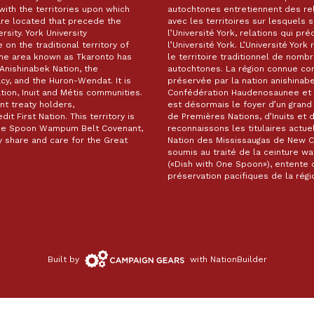
with the territories upon which
autochtones entretiennent des re
are located that precede the
avec les territoires sur lesquels
rsity. York University
l’Université York, relations qui pr
on the traditional territory of
l’Université York. L’Université Yor
The area known as Tkaronto has
le territoire traditionnel de nomb
Anishinabek Nation, the
autochtones. La région connue c
, and the Huron-Wendat. It is
préservée par la nation anishinabe
ion, Inuit and Métis communities.
Confédération Haudenosaunee et 
t treaty holders,
est désormais le foyer d’un gra
it First Nation. This territory is
de Premières Nations, d’Inuits et 
 One Spoon Wampum Belt Covenant,
reconnaissons les titulaires actuel
 share and care for the Great
Nation des Mississaugas de New Cre
soumis au traité de la ceinture 
(«Dish with One Spoon»), entente d
préservation pacifiques de la ré
Campaign
Built by
with
NationBuilder
Gears