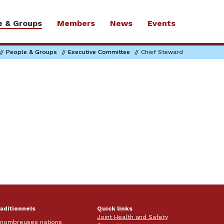
e & Groups
Members
News
Events
People & Groups
Executive Committee
Chief Steward
raditionnels
Quick links
Joint Health and Safety
e nombreuses nations