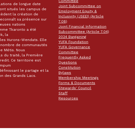
Committee
lations de longue date
Joint Subcommittee on
 sont situés les campus de
Employment Equity &
écèdent la création de
Inclusivity (JSEEI) (Article
k reconnaît sa présence sur
7.08)
reuses nations
Joint Financial Information
omme Tkaronto a été
Subcommittee (Article 7.04)
k, la
2024 Bargaining
les Hurons-Wendats. Elle
YUFA Foundation
nd nombre de communautés
YUFA Governance
de Métis. Nous
Committee
s du traité, la Première
Frequently Asked
dit. Ce territoire est
Questions
wampum
Constitution
éfinissant le partage et la
Bylaws
gion des Grands Lacs.
Membership Meetings
Forms & Documents
Stewards' Council
Staff
Resources