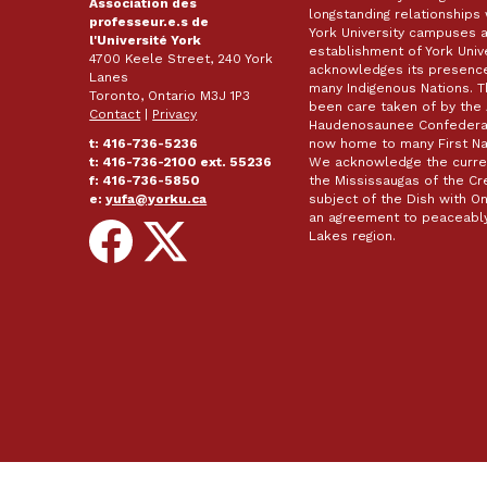
Association des
longstanding relationships 
professeur.e.s de
York University campuses 
l'Université York
establishment of York Unive
4700 Keele Street, 240 York
acknowledges its presence 
Lanes
many Indigenous Nations. 
Toronto, Ontario M3J 1P3
been care taken of by the 
Contact
|
Privacy
Haudenosaunee Confederacy
t: 416-736-5236
now home to many First Nat
t: 416-736-2100 ext. 55236
We acknowledge the curren
f: 416-736-5850
the Mississaugas of the Cred
e:
yufa@yorku.ca
subject of the Dish with
an agreement to peaceably
Follow
Follow
Lakes region.
on
on
Facebook
X