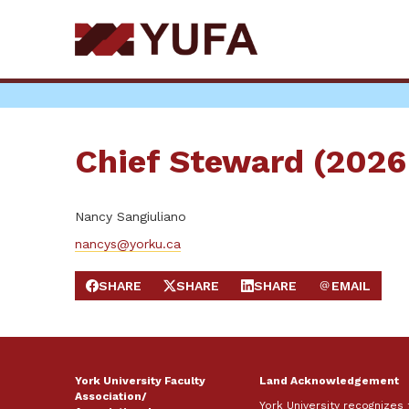
Skip
to
main
content
Chief Steward (202
Nancy Sangiuliano
nancys@yorku.ca
SHARE
SHARE
SHARE
EMAIL
SHARE ON FACEBOOK
SHARE ON X
SHARE ON LINKEDIN
SEND EMAIL
York University Faculty
Land Acknowledgement
Association/
York University recognizes