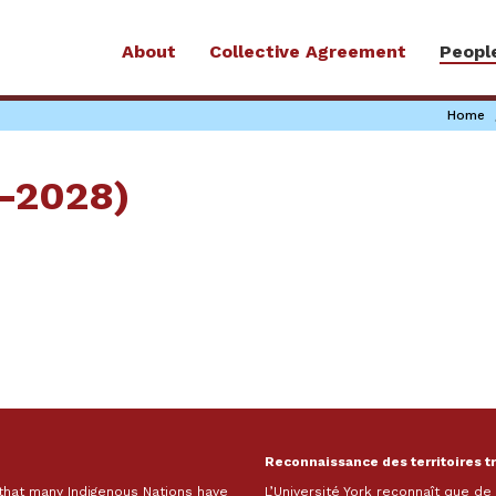
About
Collective Agreement
Peopl
Home
6-2028)
Reconnaissance des territoires t
 that many Indigenous Nations have
L’Université York reconnaît que d