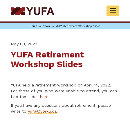
Skip
to
TOGGLE
main
NAVIGAT
content
Home
News
YUFA Retirement Workshop Slides
May 03, 2022
YUFA Retirement
Workshop Slides
YUFA held a retirement workshop on April 14, 2022.
For those of you who were unable to attend, you can
find the slides
here
.
If you have any questions about retirement, please
write to
yufa@yorku.ca
.