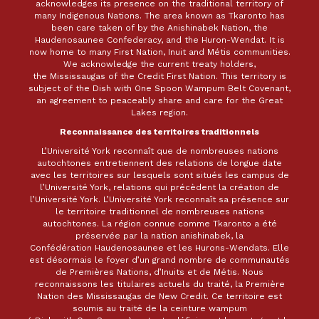
acknowledges its presence on the traditional territory of
many Indigenous Nations. The area known as Tkaronto has
been care taken of by the Anishinabek Nation, the
Haudenosaunee Confederacy, and the Huron-Wendat. It is
now home to many First Nation, Inuit and Métis communities.
We acknowledge the current treaty holders,
the Mississaugas of the Credit First Nation. This territory is
subject of the Dish with One Spoon Wampum Belt Covenant,
an agreement to peaceably share and care for the Great
Lakes region.
Reconnaissance des territoires traditionnels
L’Université York reconnaît que de nombreuses nations
autochtones entretiennent des relations de longue date
avec les territoires sur lesquels sont situés les campus de
l’Université York, relations qui précèdent la création de
l’Université York. L’Université York reconnaît sa présence sur
le territoire traditionnel de nombreuses nations
autochtones. La région connue comme Tkaronto a été
préservée par la nation anishinabek, la
Confédération Haudenosaunee et les Hurons-Wendats. Elle
est désormais le foyer d’un grand nombre de communautés
de Premières Nations, d’Inuits et de Métis. Nous
reconnaissons les titulaires actuels du traité, la Première
Nation des Mississaugas de New Credit. Ce territoire est
soumis au traité de la ceinture wampum