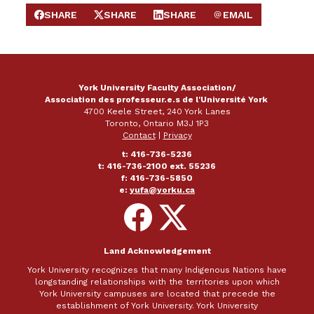
SHARE
SHARE
SHARE
EMAIL
SHARE ON FACEBOOK
SHARE ON X
SHARE ON LINKEDIN
SEND EMAIL
York University Faculty Association/
Association des professeur.e.s de l'Université York
4700 Keele Street, 240 York Lanes
Toronto, Ontario M3J 1P3
Contact
|
Privacy
t: 416-736-5236
t: 416-736-2100 ext. 55236
f: 416-736-5850
e:
yufa@yorku.ca
Follow
Follow
on
on
Facebook
X
Land Acknowledgement
York University recognizes that many Indigenous Nations have
longstanding relationships with the territories upon which
York University campuses are located that precede the
establishment of York University. York University