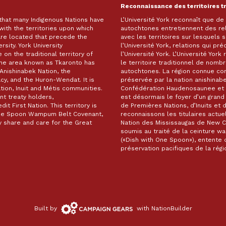
Reconnaissance des territoires t
 that many Indigenous Nations have
L’Université York reconnaît que d
with the territories upon which
autochtones entretiennent des re
are located that precede the
avec les territoires sur lesquels
rsity. York University
l’Université York, relations qui pr
on the traditional territory of
l’Université York. L’Université Yor
The area known as Tkaronto has
le territoire traditionnel de nomb
Anishinabek Nation, the
autochtones. La région connue c
, and the Huron-Wendat. It is
préservée par la nation anishinabe
ion, Inuit and Métis communities.
Confédération Haudenosaunee et 
t treaty holders,
est désormais le foyer d’un gra
it First Nation. This territory is
de Premières Nations, d’Inuits et 
 One Spoon Wampum Belt Covenant,
reconnaissons les titulaires actuel
 share and care for the Great
Nation des Mississaugas de New Cre
soumis au traité de la ceinture 
(«Dish with One Spoon»), entente d
préservation pacifiques de la ré
Campaign
Built by
with
NationBuilder
Gears