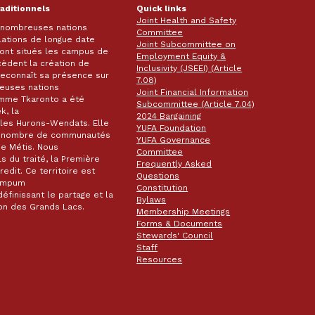
raditionnels
Quick links
Joint Health and Safety
e nombreuses nations
Committee
lations de longue date
Joint Subcommittee on
 sont situés les campus de
Employment Equity &
écèdent la création de
Inclusivity (JSEEI) (Article
k reconnaît sa présence sur
7.08)
reuses nations
Joint Financial Information
omme Tkaronto a été
Subcommittee (Article 7.04)
k, la
2024 Bargaining
les Hurons-Wendats. Elle
YUFA Foundation
nd nombre de communautés
YUFA Governance
de Métis. Nous
Committee
s du traité, la Première
Frequently Asked
dit. Ce territoire est
Questions
wampum
Constitution
éfinissant le partage et la
Bylaws
gion des Grands Lacs.
Membership Meetings
Forms & Documents
Stewards' Council
Staff
Resources