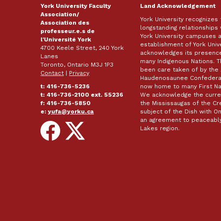
York University Faculty
Land Acknowledgement
Association/
York University recognizes
Association des
longstanding relationships 
professeur.e.s de
York University campuses 
l'Université York
establishment of York Unive
4700 Keele Street, 240 York
acknowledges its presence 
Lanes
many Indigenous Nations. 
Toronto, Ontario M3J 1P3
been care taken of by the 
Contact
|
Privacy
Haudenosaunee Confederacy
t: 416-736-5236
now home to many First Nat
t: 416-736-2100 ext. 55236
We acknowledge the curren
f: 416-736-5850
the Mississaugas of the Cred
e:
yufa@yorku.ca
subject of the Dish with
an agreement to peaceably
Follow
Follow
Lakes region.
on
on
Facebook
X