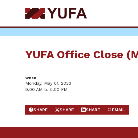
Skip
to
main
content
YUFA Office Close (
When
Monday, May 01, 2023
9:00 AM to 5:00 PM
SHARE
SHARE
SHARE
EMAIL
SHARE ON FACEBOOK
SHARE ON X
SHARE ON LINKEDIN
SEND EMAIL