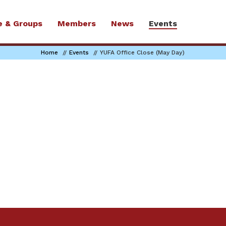
e & Groups
Members
News
Events
Home
Events
YUFA Office Close (May Day)