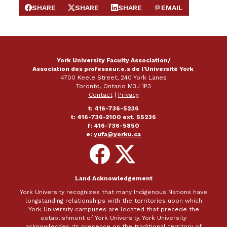
SHARE
SHARE
SHARE
EMAIL
SHARE ON FACEBOOK
SHARE ON X
SHARE ON LINKEDIN
SEND EMAIL
York University Faculty Association/
Association des professeur.e.s de l'Université York
4700 Keele Street, 240 York Lanes
Toronto, Ontario M3J 1P3
Contact
|
Privacy
t: 416-736-5236
t: 416-736-2100 ext. 55236
f: 416-736-5850
e:
yufa@yorku.ca
Follow
Follow
on
on
Facebook
X
Land Acknowledgement
York University recognizes that many Indigenous Nations have
longstanding relationships with the territories upon which
York University campuses are located that precede the
establishment of York University. York University
acknowledges its presence on the traditional territory of