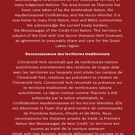
many Indigenous Nations. The area known as Tkaronto has
been care taken of by the Anishinabek Nation, the
Haudenosaunee Confederacy, and the Huron-Wendat. It is
now home to many First Nation, Inuit and Métis communities.
We acknowledge the current treaty holders,
the Mississaugas of the Credit First Nation. This territory is
subject of the Dish with One Spoon Wampum Belt Covenant,
an agreement to peaceably share and care for the Great
Lakes region.
Reconnaissance des territoires traditionnels
L’Université York reconnaît que de nombreuses nations
autochtones entretiennent des relations de longue date
avec les territoires sur lesquels sont situés les campus de
l’Université York, relations qui précèdent la création de
l’Université York. L’Université York reconnaît sa présence sur
le territoire traditionnel de nombreuses nations
autochtones. La région connue comme Tkaronto a été
préservée par la nation anishinabek, la
Confédération Haudenosaunee et les Hurons-Wendats. Elle
est désormais le foyer d’un grand nombre de communautés
de Premières Nations, d’Inuits et de Métis. Nous
reconnaissons les titulaires actuels du traité, la Première
Nation des Mississaugas de New Credit. Ce territoire est
soumis au traité de la ceinture wampum
(«Dish with One Spoon»), entente définissant le partage et la