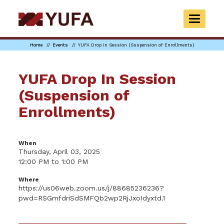
Skip
to
TOGGLE
main
NAVIGAT
content
Home
Events
YUFA Drop In Session (Suspension of Enrollments)
YUFA Drop In Session
(Suspension of
Enrollments)
When
Thursday, April 03, 2025
12:00 PM to 1:00 PM
Where
https://us06web.zoom.us/j/88685236236?
pwd=RSGmfdriSdSMFQb2wp2RjJxoIdyxtd.1