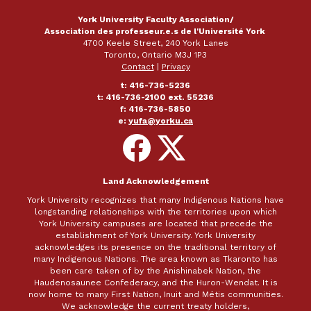
York University Faculty Association/
Association des professeur.e.s de l'Université York
4700 Keele Street, 240 York Lanes
Toronto, Ontario M3J 1P3
Contact
|
Privacy
t: 416-736-5236
t: 416-736-2100 ext. 55236
f: 416-736-5850
e:
yufa@yorku.ca
Follow
Follow
on
on
Facebook
X
Land Acknowledgement
York University recognizes that many Indigenous Nations have
longstanding relationships with the territories upon which
York University campuses are located that precede the
establishment of York University. York University
acknowledges its presence on the traditional territory of
many Indigenous Nations. The area known as Tkaronto has
been care taken of by the Anishinabek Nation, the
Haudenosaunee Confederacy, and the Huron-Wendat. It is
now home to many First Nation, Inuit and Métis communities.
We acknowledge the current treaty holders,