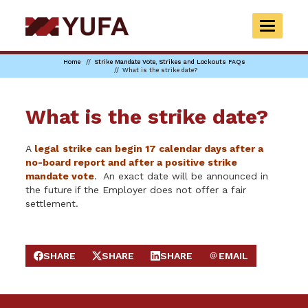
Skip
to
TOGGLE
main
NAVIGAT
content
Home
Strike Mandate Vote, Strikes and Lockouts FAQs
What is the strike date?
What is the strike date?
A
legal
strike can begin 17 calendar days after a
no-board report and after a positive strike
mandate vote
. An exact date will be announced in
the future
if the Employer does not offer a fair
settlement.
SHARE
SHARE
SHARE
EMAIL
SHARE ON FACEBOOK
SHARE ON X
SHARE ON LINKEDIN
SEND EMAIL