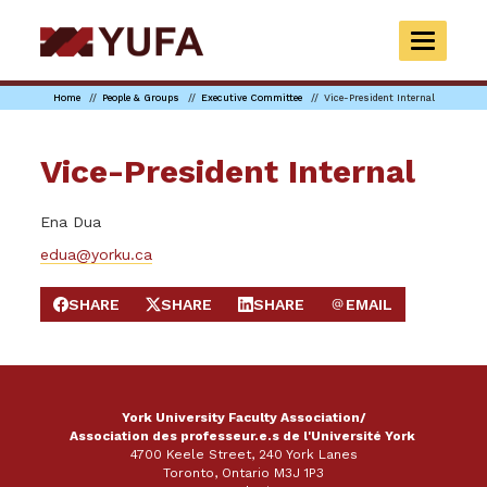
Skip
to
TOGGLE
main
NAVIGAT
content
Home
People & Groups
Executive Committee
Vice-President Internal
Vice-President Internal
Ena Dua
edua@yorku.ca
SHARE
SHARE
SHARE
EMAIL
SHARE ON FACEBOOK
SHARE ON X
SHARE ON LINKEDIN
SEND EMAIL
York University Faculty Association/
Association des professeur.e.s de l'Université York
4700 Keele Street, 240 York Lanes
Toronto, Ontario M3J 1P3