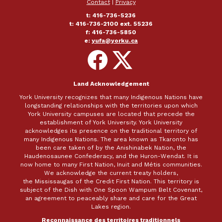
Contact
|
Privacy
t: 416-736-5236
t: 416-736-2100 ext. 55236
f: 416-736-5850
e:
yufa@yorku.ca
Follow
Follow
on
on
Facebook
X
Land Acknowledgement
York University recognizes that many Indigenous Nations have
longstanding relationships with the territories upon which
York University campuses are located that precede the
establishment of York University. York University
acknowledges its presence on the traditional territory of
many Indigenous Nations. The area known as Tkaronto has
been care taken of by the Anishinabek Nation, the
Haudenosaunee Confederacy, and the Huron-Wendat. It is
now home to many First Nation, Inuit and Métis communities.
We acknowledge the current treaty holders,
the Mississaugas of the Credit First Nation. This territory is
subject of the Dish with One Spoon Wampum Belt Covenant,
an agreement to peaceably share and care for the Great
Lakes region.
Reconnaissance des territoires traditionnels