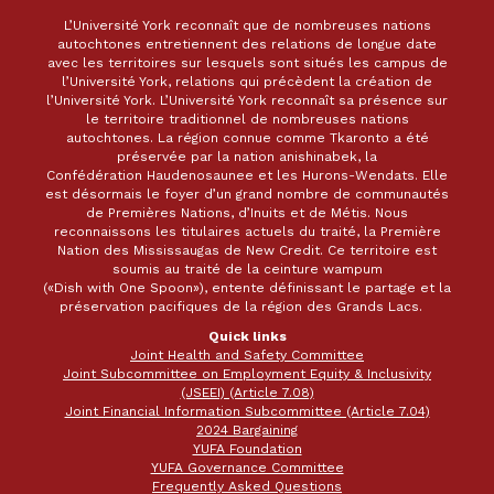
L’Université York reconnaît que de nombreuses nations
autochtones entretiennent des relations de longue date
avec les territoires sur lesquels sont situés les campus de
l’Université York, relations qui précèdent la création de
l’Université York. L’Université York reconnaît sa présence sur
le territoire traditionnel de nombreuses nations
autochtones. La région connue comme Tkaronto a été
préservée par la nation anishinabek, la
Confédération Haudenosaunee et les Hurons-Wendats. Elle
est désormais le foyer d’un grand nombre de communautés
de Premières Nations, d’Inuits et de Métis. Nous
reconnaissons les titulaires actuels du traité, la Première
Nation des Mississaugas de New Credit. Ce territoire est
soumis au traité de la ceinture wampum
(«Dish with One Spoon»), entente définissant le partage et la
préservation pacifiques de la région des Grands Lacs.
Quick links
Joint Health and Safety Committee
Joint Subcommittee on Employment Equity & Inclusivity
(JSEEI) (Article 7.08)
Joint Financial Information Subcommittee (Article 7.04)
2024 Bargaining
YUFA Foundation
YUFA Governance Committee
Frequently Asked Questions