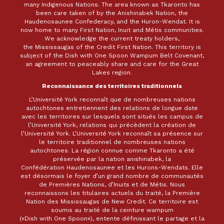
many Indigenous Nations. The area known as Tkaronto has
been care taken of by the Anishinabek Nation, the
Haudenosaunee Confederacy, and the Huron-Wendat. It is
now home to many First Nation, Inuit and Métis communities.
We acknowledge the current treaty holders,
the Mississaugas of the Credit First Nation. This territory is
subject of the Dish with One Spoon Wampum Belt Covenant,
an agreement to peaceably share and care for the Great
Lakes region.
Reconnaissance des territoires traditionnels
L’Université York reconnaît que de nombreuses nations
autochtones entretiennent des relations de longue date
avec les territoires sur lesquels sont situés les campus de
l’Université York, relations qui précèdent la création de
l’Université York. L’Université York reconnaît sa présence sur
le territoire traditionnel de nombreuses nations
autochtones. La région connue comme Tkaronto a été
préservée par la nation anishinabek, la
Confédération Haudenosaunee et les Hurons-Wendats. Elle
est désormais le foyer d’un grand nombre de communautés
de Premières Nations, d’Inuits et de Métis. Nous
reconnaissons les titulaires actuels du traité, la Première
Nation des Mississaugas de New Credit. Ce territoire est
soumis au traité de la ceinture wampum
(«Dish with One Spoon»), entente définissant le partage et la