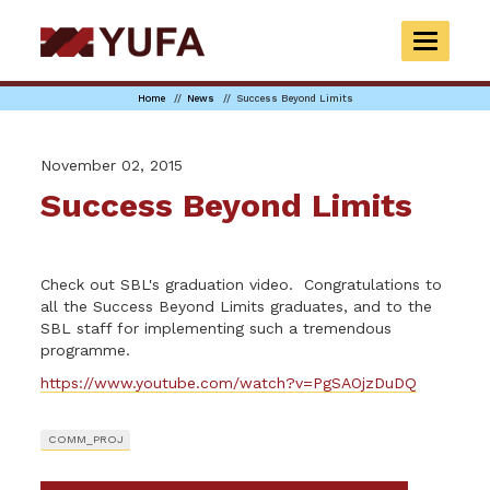
Skip
to
TOGGLE
main
NAVIGAT
content
Home
News
Success Beyond Limits
November 02, 2015
Success Beyond Limits
Check out SBL's graduation video. Congratulations to
all the Success Beyond Limits graduates, and to the
SBL staff for implementing such a tremendous
programme.
https://www.youtube.com/watch?v=PgSAOjzDuDQ
COMM_PROJ