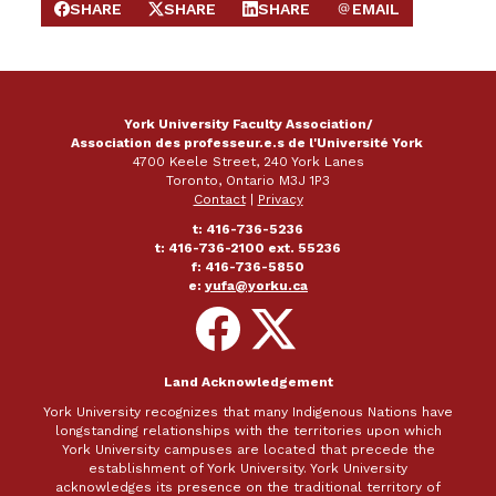
SHARE
SHARE
SHARE
EMAIL
SHARE ON FACEBOOK
SHARE ON X
SHARE ON LINKEDIN
SEND EMAIL
York University Faculty Association/
Association des professeur.e.s de l'Université York
4700 Keele Street, 240 York Lanes
Toronto, Ontario M3J 1P3
Contact
|
Privacy
t: 416-736-5236
t: 416-736-2100 ext. 55236
f: 416-736-5850
e:
yufa@yorku.ca
Follow
Follow
on
on
Facebook
X
Land Acknowledgement
York University recognizes that many Indigenous Nations have
longstanding relationships with the territories upon which
York University campuses are located that precede the
establishment of York University. York University
acknowledges its presence on the traditional territory of