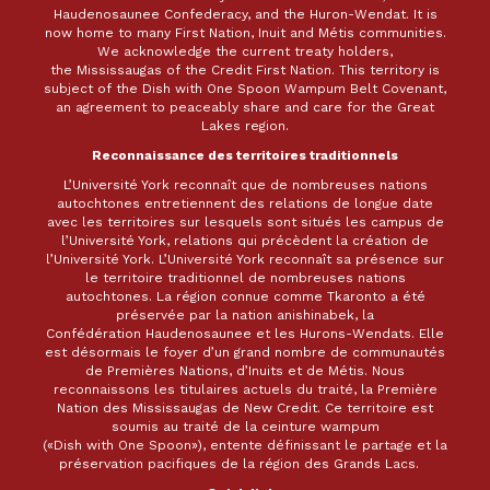
Haudenosaunee Confederacy, and the Huron-Wendat. It is
now home to many First Nation, Inuit and Métis communities.
We acknowledge the current treaty holders,
the Mississaugas of the Credit First Nation. This territory is
subject of the Dish with One Spoon Wampum Belt Covenant,
an agreement to peaceably share and care for the Great
Lakes region.
Reconnaissance des territoires traditionnels
L’Université York reconnaît que de nombreuses nations
autochtones entretiennent des relations de longue date
avec les territoires sur lesquels sont situés les campus de
l’Université York, relations qui précèdent la création de
l’Université York. L’Université York reconnaît sa présence sur
le territoire traditionnel de nombreuses nations
autochtones. La région connue comme Tkaronto a été
préservée par la nation anishinabek, la
Confédération Haudenosaunee et les Hurons-Wendats. Elle
est désormais le foyer d’un grand nombre de communautés
de Premières Nations, d’Inuits et de Métis. Nous
reconnaissons les titulaires actuels du traité, la Première
Nation des Mississaugas de New Credit. Ce territoire est
soumis au traité de la ceinture wampum
(«Dish with One Spoon»), entente définissant le partage et la
préservation pacifiques de la région des Grands Lacs.