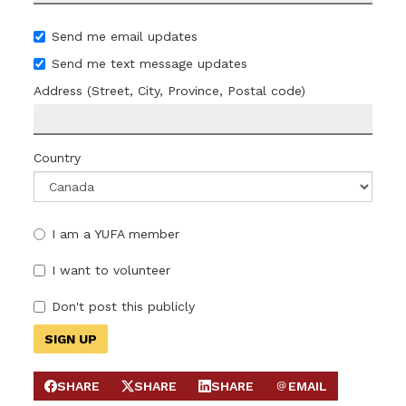
Send me email updates
Send me text message updates
Address (Street, City, Province, Postal code)
Country
I am a YUFA member
I want to volunteer
Don't post this publicly
SHARE
SHARE
SHARE
EMAIL
SHARE ON FACEBOOK
SHARE ON X
SHARE ON LINKEDIN
SEND EMAIL