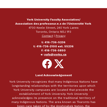
York University Faculty Association/
Association des professeur.e.s de l'Université York
4700 Keele Street, 240 York Lanes
Toronto, Ontario M3J 1P3
Contact
|
Privacy
t: 416-736-5236
t: 416-736-2100 ext. 55236
f: 416-736-5850
e:
yufa@yorku.ca
Follow
Follow
on
on
Facebook
X
Land Acknowledgement
York University recognizes that many Indigenous Nations have
longstanding relationships with the territories upon which
York University campuses are located that precede the
establishment of York University. York University
acknowledges its presence on the traditional territory of
many Indigenous Nations. The area known as Tkaronto has
been care taken of by the Anishinabek Nation, the