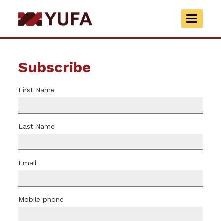
Skip
to
TOGGLE
main
NAVIGAT
content
Subscribe
First Name
Last Name
Email
Mobile phone