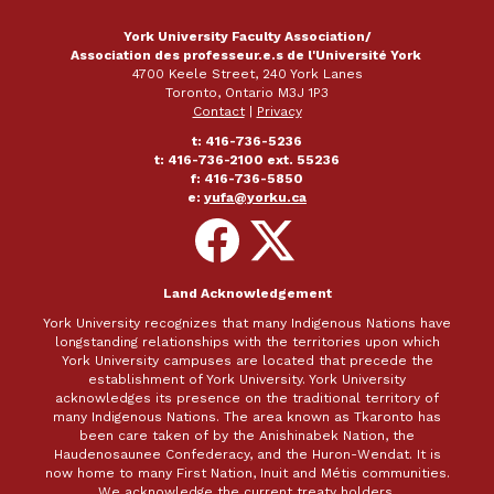
York University Faculty Association/
Association des professeur.e.s de l'Université York
4700 Keele Street, 240 York Lanes
Toronto, Ontario M3J 1P3
Contact
|
Privacy
t: 416-736-5236
t: 416-736-2100 ext. 55236
f: 416-736-5850
e:
yufa@yorku.ca
Follow
Follow
on
on
Facebook
X
Land Acknowledgement
York University recognizes that many Indigenous Nations have
longstanding relationships with the territories upon which
York University campuses are located that precede the
establishment of York University. York University
acknowledges its presence on the traditional territory of
many Indigenous Nations. The area known as Tkaronto has
been care taken of by the Anishinabek Nation, the
Haudenosaunee Confederacy, and the Huron-Wendat. It is
now home to many First Nation, Inuit and Métis communities.
We acknowledge the current treaty holders,