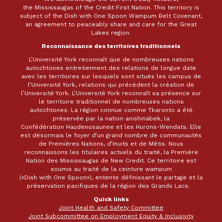
the Mississaugas of the Credit First Nation. This territory is
subject of the Dish with One Spoon Wampum Belt Covenant,
an agreement to peaceably share and care for the Great
Lakes region.
Reconnaissance des territoires traditionnels
L’Université York reconnaît que de nombreuses nations
autochtones entretiennent des relations de longue date
avec les territoires sur lesquels sont situés les campus de
l’Université York, relations qui précèdent la création de
l’Université York. L’Université York reconnaît sa présence sur
le territoire traditionnel de nombreuses nations
autochtones. La région connue comme Tkaronto a été
préservée par la nation anishinabek, la
Confédération Haudenosaunee et les Hurons-Wendats. Elle
est désormais le foyer d’un grand nombre de communautés
de Premières Nations, d’Inuits et de Métis. Nous
reconnaissons les titulaires actuels du traité, la Première
Nation des Mississaugas de New Credit. Ce territoire est
soumis au traité de la ceinture wampum
(«Dish with One Spoon»), entente définissant le partage et la
préservation pacifiques de la région des Grands Lacs.
Quick links
Joint Health and Safety Committee
Joint Subcommittee on Employment Equity & Inclusivity