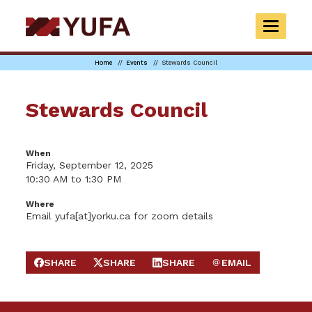
Skip
to
TOGGLE
main
NAVIGAT
content
Home
Events
Stewards Council
Stewards Council
When
Friday, September 12, 2025
10:30 AM to 1:30 PM
Where
Email yufa[at]yorku.ca for zoom details
SHARE
SHARE
SHARE
EMAIL
SHARE ON FACEBOOK
SHARE ON X
SHARE ON LINKEDIN
SEND EMAIL