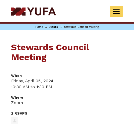
Skip
to
TOGGLE
main
NAVIGAT
content
Home
Events
Stewards Council Meeting
Stewards Council
Meeting
When
Friday, April 05, 2024
10:30 AM to 1:30 PM
Where
Zoom
2 RSVPS