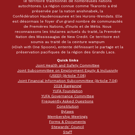
le territoire traditionnel de nombreuses nations
autochtones. La région connue comme Tkaronto a été
préservée par la nation anishinabek, la
Confédération Haudenosaunee et les Hurons-Wendats. Elle
est désormais le foyer d’un grand nombre de communautés
de Premières Nations, d’Inuits et de Métis. Nous
reconnaissons les titulaires actuels du traité, la Première
Nation des Mississaugas de New Credit. Ce territoire est
soumis au traité de la ceinture wampum
(«Dish with One Spoon»), entente définissant le partage et la
préservation pacifiques de la région des Grands Lacs.
Quick links
Joint Health and Safety Committee
Joint Subcommittee on Employment Equity & Inclusivity
(JSEEI) (Article 7.08)
Joint Financial Information Subcommittee (Article 7.04)
2024 Bargaining
YUFA Foundation
YUFA Governance Committee
Frequently Asked Questions
Constitution
Bylaws
Membership Meetings
Forms & Documents
Stewards' Council
Staff