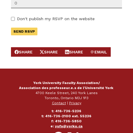
Don't publish my RSVP on the website
SHARE
SHARE
SHARE
EMAIL
SHARE ON FACEBOOK
SHARE ON X
SHARE ON LINKEDIN
SEND EMAIL
York University Faculty Association/
Association des professeur.e.s de l'Université York
4700 Keele Street, 240 York Lanes
Toronto, Ontario M3J 1P3
Contact
|
Privacy
t: 416-736-5236
t: 416-736-2100 ext. 55236
f: 416-736-5850
e:
yufa@yorku.ca