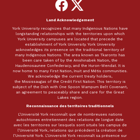
Follow
Follow
on
on
Facebook
X
Land Acknowledgement
York University recognizes that many Indigenous Nations have
longstanding relationships with the territories upon which
York University campuses are located that precede the
establishment of York University. York University
acknowledges its presence on the traditional territory of
many Indigenous Nations. The area known as Tkaronto has
been care taken of by the Anishinabek Nation, the
Haudenosaunee Confederacy, and the Huron-Wendat. It is
now home to many First Nation, Inuit and Métis communities.
We acknowledge the current treaty holders,
the Mississaugas of the Credit First Nation. This territory is
subject of the Dish with One Spoon Wampum Belt Covenant,
an agreement to peaceably share and care for the Great
Lakes region.
Reconnaissance des territoires traditionnels
L’Université York reconnaît que de nombreuses nations
autochtones entretiennent des relations de longue date
avec les territoires sur lesquels sont situés les campus de
l’Université York, relations qui précèdent la création de
l’Université York. L’Université York reconnaît sa présence sur