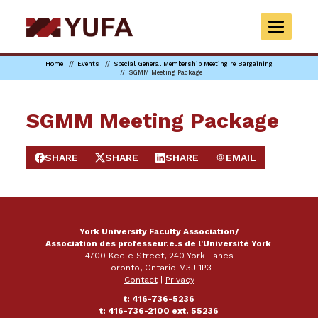
Skip
to
TOGGLE
main
NAVIGAT
content
Home
Events
Special General Membership Meeting re Bargaining
SGMM Meeting Package
SGMM Meeting Package
SHARE
SHARE
SHARE
EMAIL
SHARE ON FACEBOOK
SHARE ON X
SHARE ON LINKEDIN
SEND EMAIL
York University Faculty Association/
Association des professeur.e.s de l'Université York
4700 Keele Street, 240 York Lanes
Toronto, Ontario M3J 1P3
Contact
|
Privacy
t: 416-736-5236
t: 416-736-2100 ext. 55236