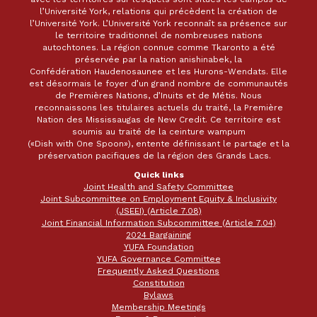
l’Université York, relations qui précèdent la création de
l’Université York. L’Université York reconnaît sa présence sur
le territoire traditionnel de nombreuses nations
autochtones. La région connue comme Tkaronto a été
préservée par la nation anishinabek, la
Confédération Haudenosaunee et les Hurons-Wendats. Elle
est désormais le foyer d’un grand nombre de communautés
de Premières Nations, d’Inuits et de Métis. Nous
reconnaissons les titulaires actuels du traité, la Première
Nation des Mississaugas de New Credit. Ce territoire est
soumis au traité de la ceinture wampum
(«Dish with One Spoon»), entente définissant le partage et la
préservation pacifiques de la région des Grands Lacs.
Quick links
Joint Health and Safety Committee
Joint Subcommittee on Employment Equity & Inclusivity
(JSEEI) (Article 7.08)
Joint Financial Information Subcommittee (Article 7.04)
2024 Bargaining
YUFA Foundation
YUFA Governance Committee
Frequently Asked Questions
Constitution
Bylaws
Membership Meetings