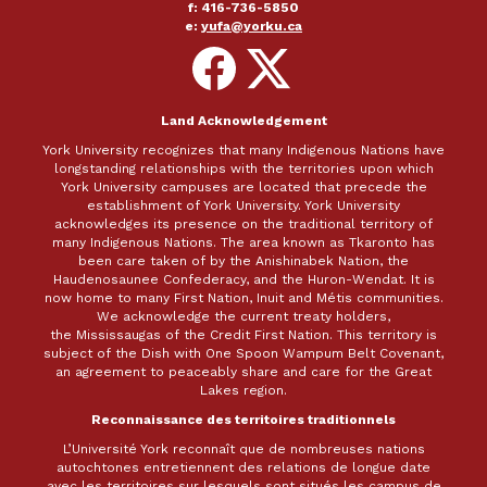
f: 416-736-5850
e:
yufa@yorku.ca
Follow
Follow
on
on
Facebook
X
Land Acknowledgement
York University recognizes that many Indigenous Nations have
longstanding relationships with the territories upon which
York University campuses are located that precede the
establishment of York University. York University
acknowledges its presence on the traditional territory of
many Indigenous Nations. The area known as Tkaronto has
been care taken of by the Anishinabek Nation, the
Haudenosaunee Confederacy, and the Huron-Wendat. It is
now home to many First Nation, Inuit and Métis communities.
We acknowledge the current treaty holders,
the Mississaugas of the Credit First Nation. This territory is
subject of the Dish with One Spoon Wampum Belt Covenant,
an agreement to peaceably share and care for the Great
Lakes region.
Reconnaissance des territoires traditionnels
L’Université York reconnaît que de nombreuses nations
autochtones entretiennent des relations de longue date
avec les territoires sur lesquels sont situés les campus de