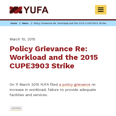
Skip
to
TOGGLE
main
NAVIGAT
content
Home
News
Policy Grievance Re: Workload and the 2015 CUPE3903 Strike
March 10, 2015
Policy Grievance Re:
Workload and the 2015
CUPE3903 Strike
On 11 March 2015 YUFA filed
a policy grievance
re:
increase in workload; failure to provide adequate
facilities and services.
JCOAA