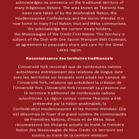
acknowledges its presence on the traditional territory of
many Indigenous Nations. The area known as Tkaronto has
been care taken of by the Anishinabek Nation, the
Haudenosaunee Confederacy, and the Huron-Wendat. It is
now home to many First Nation, Inuit and Métis communities.
We acknowledge the current treaty holders,
the Mississaugas of the Credit First Nation. This territory is
subject of the Dish with One Spoon Wampum Belt Covenant,
an agreement to peaceably share and care for the Great
Lakes region.
Reconnaissance des territoires traditionnels
L’Université York reconnaît que de nombreuses nations
autochtones entretiennent des relations de longue date
avec les territoires sur lesquels sont situés les campus de
l’Université York, relations qui précèdent la création de
l’Université York. L’Université York reconnaît sa présence sur
le territoire traditionnel de nombreuses nations
autochtones. La région connue comme Tkaronto a été
préservée par la nation anishinabek, la
Confédération Haudenosaunee et les Hurons-Wendats. Elle
est désormais le foyer d’un grand nombre de communautés
de Premières Nations, d’Inuits et de Métis. Nous
reconnaissons les titulaires actuels du traité, la Première
Nation des Mississaugas de New Credit. Ce territoire est
soumis au traité de la ceinture wampum