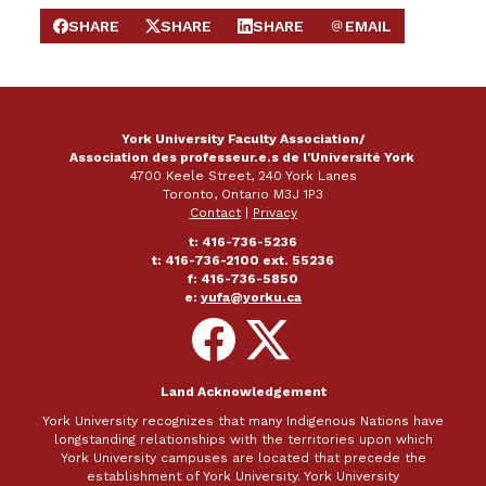
SHARE
SHARE
SHARE
EMAIL
SHARE ON FACEBOOK
SHARE ON X
SHARE ON LINKEDIN
SEND EMAIL
York University Faculty Association/
Association des professeur.e.s de l'Université York
4700 Keele Street, 240 York Lanes
Toronto, Ontario M3J 1P3
Contact
|
Privacy
t: 416-736-5236
t: 416-736-2100 ext. 55236
f: 416-736-5850
e:
yufa@yorku.ca
Follow
Follow
on
on
Facebook
X
Land Acknowledgement
York University recognizes that many Indigenous Nations have
longstanding relationships with the territories upon which
York University campuses are located that precede the
establishment of York University. York University