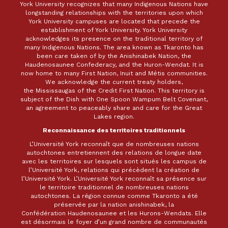
York University recognizes that many Indigenous Nations have
longstanding relationships with the territories upon which
York University campuses are located that precede the
establishment of York University. York University
acknowledges its presence on the traditional territory of
many Indigenous Nations. The area known as Tkaronto has
been care taken of by the Anishinabek Nation, the
Haudenosaunee Confederacy, and the Huron-Wendat. It is
now home to many First Nation, Inuit and Métis communities.
We acknowledge the current treaty holders,
the Mississaugas of the Credit First Nation. This territory is
subject of the Dish with One Spoon Wampum Belt Covenant,
an agreement to peaceably share and care for the Great
Lakes region.
Reconnaissance des territoires traditionnels
L’Université York reconnaît que de nombreuses nations
autochtones entretiennent des relations de longue date
avec les territoires sur lesquels sont situés les campus de
l’Université York, relations qui précèdent la création de
l’Université York. L’Université York reconnaît sa présence sur
le territoire traditionnel de nombreuses nations
autochtones. La région connue comme Tkaronto a été
préservée par la nation anishinabek, la
Confédération Haudenosaunee et les Hurons-Wendats. Elle
est désormais le foyer d’un grand nombre de communautés