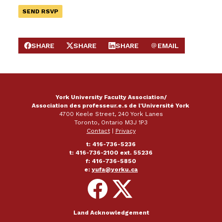
SHARE
SHARE
SHARE
EMAIL
SHARE ON FACEBOOK
SHARE ON X
SHARE ON LINKEDIN
SEND EMAIL
York University Faculty Association/
Association des professeur.e.s de l'Université York
4700 Keele Street, 240 York Lanes
Toronto, Ontario M3J 1P3
Contact
|
Privacy
t: 416-736-5236
t: 416-736-2100 ext. 55236
f: 416-736-5850
e:
yufa@yorku.ca
Follow
Follow
on
on
Facebook
X
Land Acknowledgement