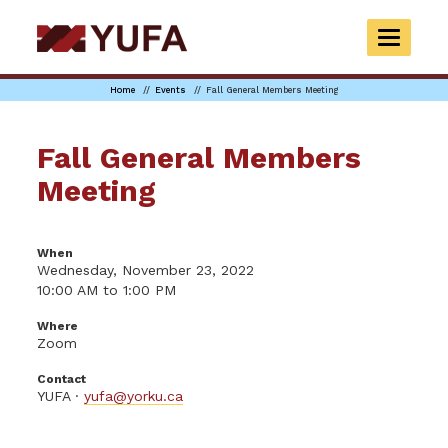
Skip
to
TOGGLE
main
NAVIGAT
content
Home
Events
Fall General Members Meeting
Fall General Members
Meeting
When
Wednesday, November 23, 2022
10:00 AM to 1:00 PM
Where
Zoom
Contact
YUFA ·
yufa@yorku.ca