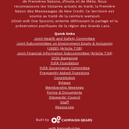
de Premières Nations, d’Inuits et de Métis. Nous
reconnaissons les titulaires actuels du traité, la Première
Nation des Mississaugas de New Credit. Ce territoire est
soumis au traité de la ceinture wampum
(«Dish with One Spoon»), entente définissant le partage et la
préservation pacifiques de la région des Grands Lacs.
Quick links
Joint Health and Safety Committee
Joint Subcommittee on Employment Equity & Inclusivity
(JSEEI) (Article 7.08)
Joint Financial Information Subcommittee (Article 7.04)
2024 Bargaining
YUFA Foundation
YUFA Governance Committee
Frequently Asked Questions
Constitution
Bylaws
Membership Meetings
Forms & Documents
Stewards' Council
Staff
Resources
Campaign
Built by
Gears
with
NationBuilder