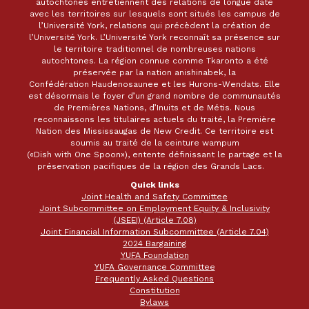
autochtones entretiennent des relations de longue date
avec les territoires sur lesquels sont situés les campus de
l’Université York, relations qui précèdent la création de
l’Université York. L’Université York reconnaît sa présence sur
le territoire traditionnel de nombreuses nations
autochtones. La région connue comme Tkaronto a été
préservée par la nation anishinabek, la
Confédération Haudenosaunee et les Hurons-Wendats. Elle
est désormais le foyer d’un grand nombre de communautés
de Premières Nations, d’Inuits et de Métis. Nous
reconnaissons les titulaires actuels du traité, la Première
Nation des Mississaugas de New Credit. Ce territoire est
soumis au traité de la ceinture wampum
(«Dish with One Spoon»), entente définissant le partage et la
préservation pacifiques de la région des Grands Lacs.
Quick links
Joint Health and Safety Committee
Joint Subcommittee on Employment Equity & Inclusivity
(JSEEI) (Article 7.08)
Joint Financial Information Subcommittee (Article 7.04)
2024 Bargaining
YUFA Foundation
YUFA Governance Committee
Frequently Asked Questions
Constitution
Bylaws