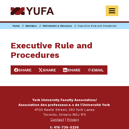
Skip
to
TOGGLE
main
NAVIGAT
content
Home
Members
Retirement & Pensions
Executive Rule and Procedures
Executive Rule and
Procedures
SHARE
SHARE
SHARE
EMAIL
SHARE ON FACEBOOK
SHARE ON X
SHARE ON LINKEDIN
SEND EMAIL
York University Faculty Association/
Association des professeur.e.s de l'Université York
4700 Keele Street, 240 York Lanes
Toronto, Ontario M3J 1P3
Contact
|
Privacy
t: 416-736-5236