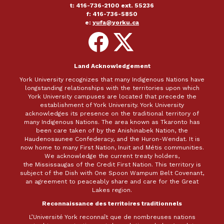
t: 416-736-2100 ext. 55236
f: 416-736-5850
e:
yufa@yorku.ca
Follow
Follow
on
on
Facebook
X
Land Acknowledgement
York University recognizes that many Indigenous Nations have
longstanding relationships with the territories upon which
York University campuses are located that precede the
establishment of York University. York University
acknowledges its presence on the traditional territory of
many Indigenous Nations. The area known as Tkaronto has
been care taken of by the Anishinabek Nation, the
Haudenosaunee Confederacy, and the Huron-Wendat. It is
now home to many First Nation, Inuit and Métis communities.
We acknowledge the current treaty holders,
the Mississaugas of the Credit First Nation. This territory is
subject of the Dish with One Spoon Wampum Belt Covenant,
an agreement to peaceably share and care for the Great
Lakes region.
Reconnaissance des territoires traditionnels
L’Université York reconnaît que de nombreuses nations