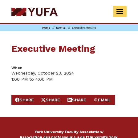
Skip
to
TOGGLE
main
NAVIGAT
content
Home
Events
Executive Meeting
Executive Meeting
When
Wednesday, October 23, 2024
1:00 PM to 4:00 PM
SHARE
SHARE
SHARE
EMAIL
SHARE ON FACEBOOK
SHARE ON X
SHARE ON LINKEDIN
SEND EMAIL
York University Faculty Association/
Association des professeur.e.s de l'Université York