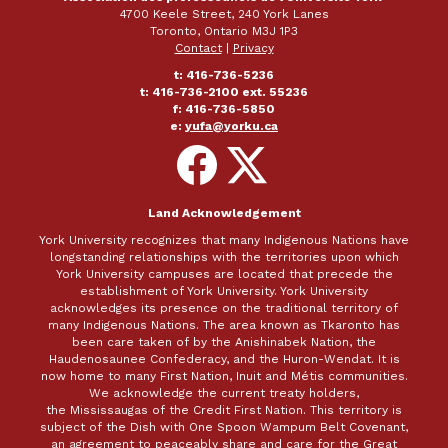
4700 Keele Street, 240 York Lanes
Toronto, Ontario M3J 1P3
Contact
|
Privacy
t: 416-736-5236
t: 416-736-2100 ext. 55236
f: 416-736-5850
e:
yufa@yorku.ca
Follow
Follow
on
on
Facebook
X
Land Acknowledgement
York University recognizes that many Indigenous Nations have
longstanding relationships with the territories upon which
York University campuses are located that precede the
establishment of York University. York University
acknowledges its presence on the traditional territory of
many Indigenous Nations. The area known as Tkaronto has
been care taken of by the Anishinabek Nation, the
Haudenosaunee Confederacy, and the Huron-Wendat. It is
now home to many First Nation, Inuit and Métis communities.
We acknowledge the current treaty holders,
the Mississaugas of the Credit First Nation. This territory is
subject of the Dish with One Spoon Wampum Belt Covenant,
an agreement to peaceably share and care for the Great