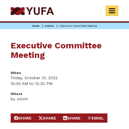
Skip
to
TOGGLE
main
NAVIGAT
content
Home
Events
Executive Committee Meeting
Executive Committee
Meeting
When
Friday, October 21, 2022
10:30 AM to 12:30 PM
Where
by zoom
SHARE
SHARE
SHARE
EMAIL
SHARE ON FACEBOOK
SHARE ON X
SHARE ON LINKEDIN
SEND EMAIL