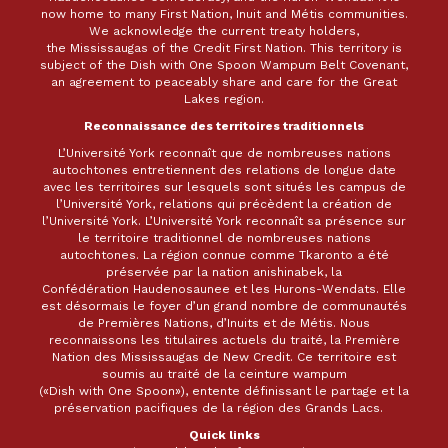
now home to many First Nation, Inuit and Métis communities.
We acknowledge the current treaty holders,
the Mississaugas of the Credit First Nation. This territory is
subject of the Dish with One Spoon Wampum Belt Covenant,
an agreement to peaceably share and care for the Great
Lakes region.
Reconnaissance des territoires traditionnels
L’Université York reconnaît que de nombreuses nations
autochtones entretiennent des relations de longue date
avec les territoires sur lesquels sont situés les campus de
l’Université York, relations qui précèdent la création de
l’Université York. L’Université York reconnaît sa présence sur
le territoire traditionnel de nombreuses nations
autochtones. La région connue comme Tkaronto a été
préservée par la nation anishinabek, la
Confédération Haudenosaunee et les Hurons-Wendats. Elle
est désormais le foyer d’un grand nombre de communautés
de Premières Nations, d’Inuits et de Métis. Nous
reconnaissons les titulaires actuels du traité, la Première
Nation des Mississaugas de New Credit. Ce territoire est
soumis au traité de la ceinture wampum
(«Dish with One Spoon»), entente définissant le partage et la
préservation pacifiques de la région des Grands Lacs.
Quick links