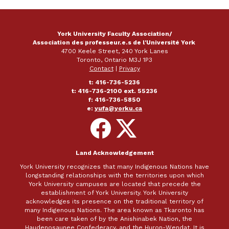
York University Faculty Association/
Association des professeur.e.s de l'Université York
4700 Keele Street, 240 York Lanes
Toronto, Ontario M3J 1P3
Contact
|
Privacy
t: 416-736-5236
t: 416-736-2100 ext. 55236
f: 416-736-5850
e:
yufa@yorku.ca
Follow
Follow
on
on
Facebook
X
Land Acknowledgement
York University recognizes that many Indigenous Nations have
longstanding relationships with the territories upon which
York University campuses are located that precede the
establishment of York University. York University
acknowledges its presence on the traditional territory of
many Indigenous Nations. The area known as Tkaronto has
been care taken of by the Anishinabek Nation, the
Haudenosaunee Confederacy, and the Huron-Wendat. It is