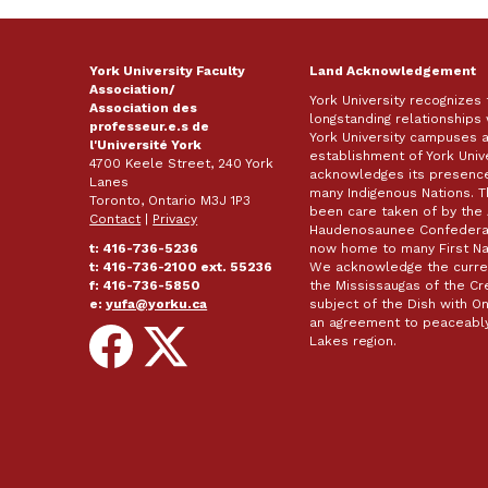
York University Faculty
Land Acknowledgement
Association/
York University recognizes
Association des
longstanding relationships 
professeur.e.s de
York University campuses 
l'Université York
establishment of York Unive
4700 Keele Street, 240 York
acknowledges its presence 
Lanes
many Indigenous Nations. 
Toronto, Ontario M3J 1P3
been care taken of by the 
Contact
|
Privacy
Haudenosaunee Confederacy
t: 416-736-5236
now home to many First Nat
t: 416-736-2100 ext. 55236
We acknowledge the curren
f: 416-736-5850
the Mississaugas of the Cred
e:
yufa@yorku.ca
subject of the Dish with
an agreement to peaceably
Follow
Follow
Lakes region.
on
on
Facebook
X