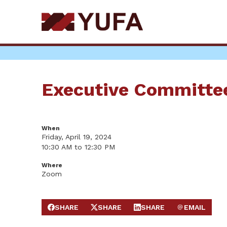
Skip
to
main
content
Executive Committe
When
Friday, April 19, 2024
10:30 AM to 12:30 PM
Where
Zoom
SHARE
SHARE
SHARE
EMAIL
SHARE ON FACEBOOK
SHARE ON X
SHARE ON LINKEDIN
SEND EMAIL