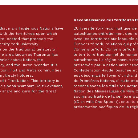
Reconnaissance des territoires t
 that many Indigenous Nations have
L’Université York reconnaît que d
with the territories upon which
autochtones entretiennent des re
are located that precede the
avec les territoires sur lesquels
rsity. York University
l’Université York, relations qui pr
on the traditional territory of
l’Université York. L’Université Yor
The area known as Tkaronto has
le territoire traditionnel de nomb
Anishinabek Nation, the
autochtones. La région connue c
, and the Huron-Wendat. It is
préservée par la nation anishinabe
ion, Inuit and Métis communities.
Confédération Haudenosaunee et 
t treaty holders,
est désormais le foyer d’un gra
it First Nation. This territory is
de Premières Nations, d’Inuits et 
 One Spoon Wampum Belt Covenant,
reconnaissons les titulaires actuel
 share and care for the Great
Nation des Mississaugas de New Cre
soumis au traité de la ceinture 
(«Dish with One Spoon»), entente d
préservation pacifiques de la ré