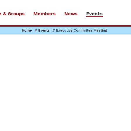
e & Groups
Members
News
Events
Home
Events
Executive Committee Meeting