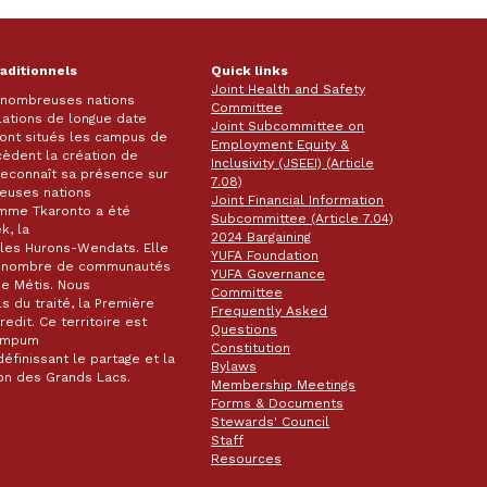
raditionnels
Quick links
Joint Health and Safety
e nombreuses nations
Committee
lations de longue date
Joint Subcommittee on
 sont situés les campus de
Employment Equity &
écèdent la création de
Inclusivity (JSEEI) (Article
k reconnaît sa présence sur
7.08)
reuses nations
Joint Financial Information
omme Tkaronto a été
Subcommittee (Article 7.04)
k, la
2024 Bargaining
les Hurons-Wendats. Elle
YUFA Foundation
nd nombre de communautés
YUFA Governance
de Métis. Nous
Committee
s du traité, la Première
Frequently Asked
dit. Ce territoire est
Questions
wampum
Constitution
éfinissant le partage et la
Bylaws
gion des Grands Lacs.
Membership Meetings
Forms & Documents
Stewards' Council
Staff
Resources