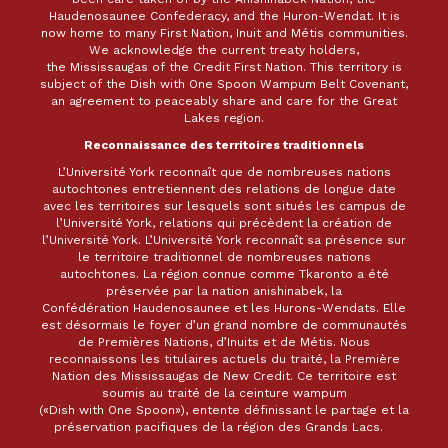
Haudenosaunee Confederacy, and the Huron-Wendat. It is
now home to many First Nation, Inuit and Métis communities.
We acknowledge the current treaty holders,
the Mississaugas of the Credit First Nation. This territory is
subject of the Dish with One Spoon Wampum Belt Covenant,
an agreement to peaceably share and care for the Great
Lakes region.
Reconnaissance des territoires traditionnels
L’Université York reconnaît que de nombreuses nations
autochtones entretiennent des relations de longue date
avec les territoires sur lesquels sont situés les campus de
l’Université York, relations qui précèdent la création de
l’Université York. L’Université York reconnaît sa présence sur
le territoire traditionnel de nombreuses nations
autochtones. La région connue comme Tkaronto a été
préservée par la nation anishinabek, la
Confédération Haudenosaunee et les Hurons-Wendats. Elle
est désormais le foyer d’un grand nombre de communautés
de Premières Nations, d’Inuits et de Métis. Nous
reconnaissons les titulaires actuels du traité, la Première
Nation des Mississaugas de New Credit. Ce territoire est
soumis au traité de la ceinture wampum
(«Dish with One Spoon»), entente définissant le partage et la
préservation pacifiques de la région des Grands Lacs.