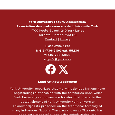
York University Faculty Association/
Association des professeur.e.s de l'Université York
4700 Keele Street, 240 York Lanes
Toronto, Ontario M3J 1P3
Contact
|
Privacy
t: 416-736-5236
t: 416-736-2100 ext. 55236
f: 416-736-5850
e:
yufa@yorku.ca
Follow
Follow
on
on
Facebook
X
Land Acknowledgement
York University recognizes that many Indigenous Nations have
longstanding relationships with the territories upon which
York University campuses are located that precede the
establishment of York University. York University
acknowledges its presence on the traditional territory of
many Indigenous Nations. The area known as Tkaronto has
been care taken of by the Anishinabek Nation, the