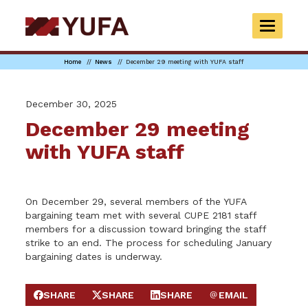
Skip
to
TOGGLE
main
NAVIGAT
content
Home
News
December 29 meeting with YUFA staff
December 30, 2025
December 29 meeting
with YUFA staff
On December 29, several members of the YUFA
bargaining team met with several CUPE 2181 staff
members for a discussion toward bringing the staff
strike to an end. The process for scheduling January
bargaining dates is underway.
SHARE
SHARE
SHARE
EMAIL
SHARE ON FACEBOOK
SHARE ON X
SHARE ON LINKEDIN
SEND EMAIL