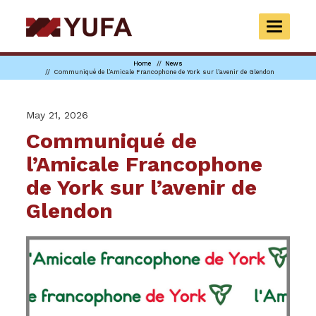
Skip
to
TOGGLE
main
NAVIGAT
content
Home
News
Communiqué de l’Amicale Francophone de York sur l’avenir de Glendon
May 21, 2026
Communiqué de
l’Amicale Francophone
de York sur l’avenir de
Glendon