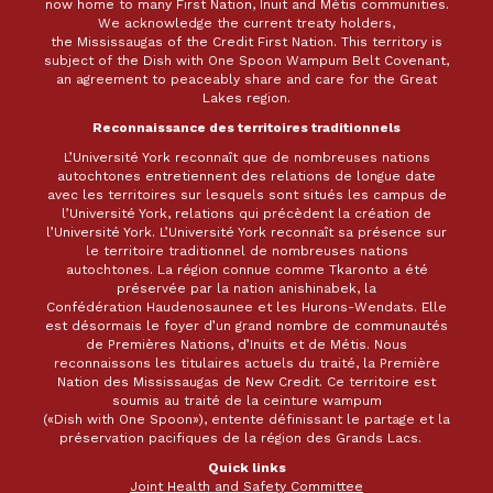
now home to many First Nation, Inuit and Métis communities.
We acknowledge the current treaty holders,
the Mississaugas of the Credit First Nation. This territory is
subject of the Dish with One Spoon Wampum Belt Covenant,
an agreement to peaceably share and care for the Great
Lakes region.
Reconnaissance des territoires traditionnels
L’Université York reconnaît que de nombreuses nations
autochtones entretiennent des relations de longue date
avec les territoires sur lesquels sont situés les campus de
l’Université York, relations qui précèdent la création de
l’Université York. L’Université York reconnaît sa présence sur
le territoire traditionnel de nombreuses nations
autochtones. La région connue comme Tkaronto a été
préservée par la nation anishinabek, la
Confédération Haudenosaunee et les Hurons-Wendats. Elle
est désormais le foyer d’un grand nombre de communautés
de Premières Nations, d’Inuits et de Métis. Nous
reconnaissons les titulaires actuels du traité, la Première
Nation des Mississaugas de New Credit. Ce territoire est
soumis au traité de la ceinture wampum
(«Dish with One Spoon»), entente définissant le partage et la
préservation pacifiques de la région des Grands Lacs.
Quick links
Joint Health and Safety Committee