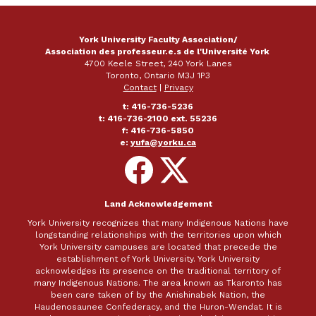
York University Faculty Association/
Association des professeur.e.s de l'Université York
4700 Keele Street, 240 York Lanes
Toronto, Ontario M3J 1P3
Contact
|
Privacy
t: 416-736-5236
t: 416-736-2100 ext. 55236
f: 416-736-5850
e:
yufa@yorku.ca
Follow
Follow
on
on
Facebook
X
Land Acknowledgement
York University recognizes that many Indigenous Nations have
longstanding relationships with the territories upon which
York University campuses are located that precede the
establishment of York University. York University
acknowledges its presence on the traditional territory of
many Indigenous Nations. The area known as Tkaronto has
been care taken of by the Anishinabek Nation, the
Haudenosaunee Confederacy, and the Huron-Wendat. It is