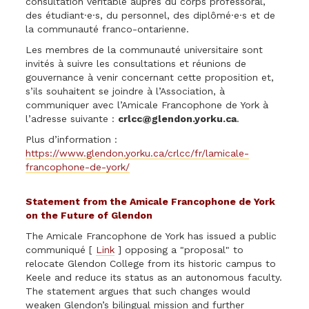
consultation véritable auprès du corps professoral,
des étudiant·e·s, du personnel, des diplômé·e·s et de
la communauté franco-ontarienne.
Les membres de la communauté universitaire sont
invités à suivre les consultations et réunions de
gouvernance à venir concernant cette proposition et,
s’ils souhaitent se joindre à l’Association, à
communiquer avec l’Amicale Francophone de York à
l’adresse suivante :
crlcc@glendon.yorku.ca
.
Plus d’information :
https://www.glendon.yorku.ca/crlcc/fr/lamicale-
francophone-de-york/
Statement from the Amicale Francophone de York
on the Future of Glendon
The Amicale Francophone de York has issued a public
communiqué [
Link
] opposing a "proposal" to
relocate Glendon College from its historic campus to
Keele and reduce its status as an autonomous faculty.
The statement argues that such changes would
weaken Glendon’s bilingual mission and further