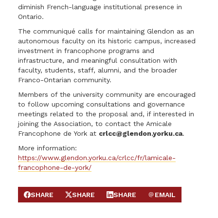
diminish French-language institutional presence in
Ontario.
The communiqué calls for maintaining Glendon as an
autonomous faculty on its historic campus, increased
investment in francophone programs and
infrastructure, and meaningful consultation with
faculty, students, staff, alumni, and the broader
Franco-Ontarian community.
Members of the university community are encouraged
to follow upcoming consultations and governance
meetings related to the proposal and, if interested in
joining the Association, to contact the Amicale
Francophone de York at
crlcc@glendon.yorku.ca
.
More information:
https://www.glendon.yorku.ca/crlcc/fr/lamicale-
francophone-de-york/
SHARE
SHARE
SHARE
EMAIL
SHARE ON FACEBOOK
SHARE ON X
SHARE ON LINKEDIN
SEND EMAIL