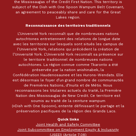
the Mississaugas of the Credit First Nation. This territory is
subject of the Dish with One Spoon Wampum Belt Covenant,
an agreement to peaceably share and care for the Great
Lakes region.
Reconnaissance des territoires traditionnels
L’Université York reconnaît que de nombreuses nations
autochtones entretiennent des relations de longue date
avec les territoires sur lesquels sont situés les campus de
l’Université York, relations qui précèdent la création de
l’Université York. L’Université York reconnaît sa présence sur
le territoire traditionnel de nombreuses nations
autochtones. La région connue comme Tkaronto a été
préservée par la nation anishinabek, la
Confédération Haudenosaunee et les Hurons-Wendats. Elle
est désormais le foyer d’un grand nombre de communautés
de Premières Nations, d’Inuits et de Métis. Nous
reconnaissons les titulaires actuels du traité, la Première
Nation des Mississaugas de New Credit. Ce territoire est
soumis au traité de la ceinture wampum
(«Dish with One Spoon»), entente définissant le partage et la
préservation pacifiques de la région des Grands Lacs.
Quick links
Joint Health and Safety Committee
Joint Subcommittee on Employment Equity & Inclusivity
(JSEEI) (Article 7.08)