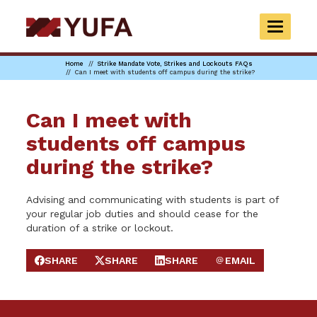
Skip
to
TOGGLE
main
NAVIGAT
content
Home
Strike Mandate Vote, Strikes and Lockouts FAQs
Can I meet with students off campus during the strike?
Can I meet with
students off campus
during the strike?
Advising and communicating with students is part of
your regular job duties and should cease for the
duration of a strike or lockout.
SHARE
SHARE
SHARE
EMAIL
SHARE ON FACEBOOK
SHARE ON X
SHARE ON LINKEDIN
SEND EMAIL