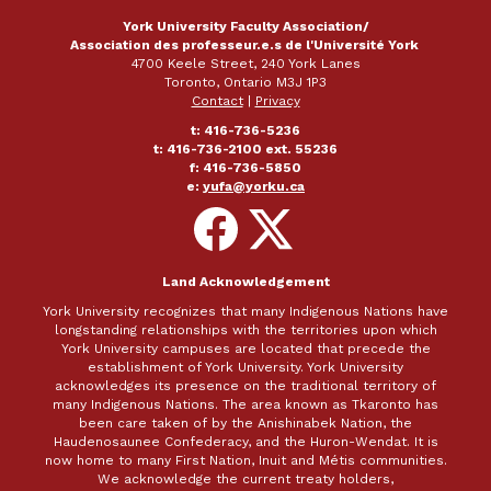
York University Faculty Association/
Association des professeur.e.s de l'Université York
4700 Keele Street, 240 York Lanes
Toronto, Ontario M3J 1P3
Contact
|
Privacy
t: 416-736-5236
t: 416-736-2100 ext. 55236
f: 416-736-5850
e:
yufa@yorku.ca
Follow
Follow
on
on
Facebook
X
Land Acknowledgement
York University recognizes that many Indigenous Nations have
longstanding relationships with the territories upon which
York University campuses are located that precede the
establishment of York University. York University
acknowledges its presence on the traditional territory of
many Indigenous Nations. The area known as Tkaronto has
been care taken of by the Anishinabek Nation, the
Haudenosaunee Confederacy, and the Huron-Wendat. It is
now home to many First Nation, Inuit and Métis communities.
We acknowledge the current treaty holders,