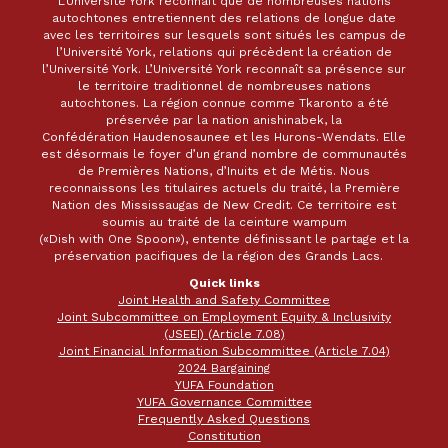
L’Université York reconnaît que de nombreuses nations
autochtones entretiennent des relations de longue date
avec les territoires sur lesquels sont situés les campus de
l’Université York, relations qui précèdent la création de
l’Université York. L’Université York reconnaît sa présence sur
le territoire traditionnel de nombreuses nations
autochtones. La région connue comme Tkaronto a été
préservée par la nation anishinabek, la
Confédération Haudenosaunee et les Hurons-Wendats. Elle
est désormais le foyer d’un grand nombre de communautés
de Premières Nations, d’Inuits et de Métis. Nous
reconnaissons les titulaires actuels du traité, la Première
Nation des Mississaugas de New Credit. Ce territoire est
soumis au traité de la ceinture wampum
(«Dish with One Spoon»), entente définissant le partage et la
préservation pacifiques de la région des Grands Lacs.
Quick links
Joint Health and Safety Committee
Joint Subcommittee on Employment Equity & Inclusivity
(JSEEI) (Article 7.08)
Joint Financial Information Subcommittee (Article 7.04)
2024 Bargaining
YUFA Foundation
YUFA Governance Committee
Frequently Asked Questions
Constitution