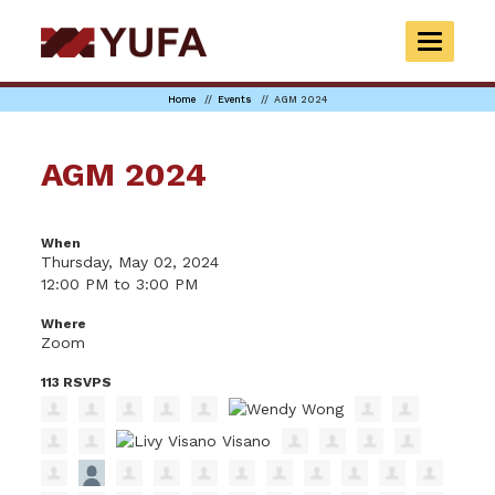
Skip
to
TOGGLE
main
NAVIGAT
content
Home
Events
AGM 2024
AGM 2024
When
Thursday, May 02, 2024
12:00 PM to 3:00 PM
Where
Zoom
113 RSVPS