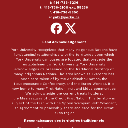
t: 416-736-5236
t: 416-736-2100 ext. 55236
f: 416-736-5850
e:
yufa@yorku.ca
Follow
Follow
on
on
Facebook
X
Land Acknowledgement
York University recognizes that many Indigenous Nations have
longstanding relationships with the territories upon which
York University campuses are located that precede the
establishment of York University. York University
acknowledges its presence on the traditional territory of
many Indigenous Nations. The area known as Tkaronto has
been care taken of by the Anishinabek Nation, the
Haudenosaunee Confederacy, and the Huron-Wendat. It is
now home to many First Nation, Inuit and Métis communities.
We acknowledge the current treaty holders,
the Mississaugas of the Credit First Nation. This territory is
subject of the Dish with One Spoon Wampum Belt Covenant,
an agreement to peaceably share and care for the Great
Lakes region.
Reconnaissance des territoires traditionnels