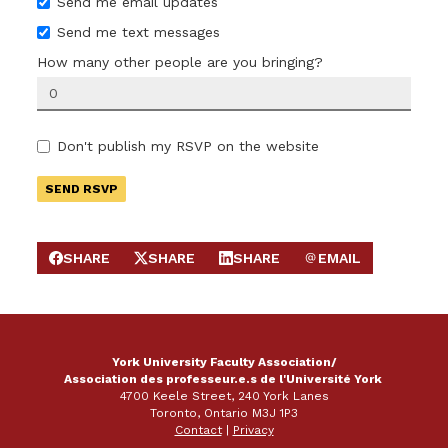
Send me email updates
Send me text messages
How many other people are you bringing?
Don't publish my RSVP on the website
SHARE
SHARE
SHARE
EMAIL
SHARE ON FACEBOOK
SHARE ON X
SHARE ON LINKEDIN
SEND EMAIL
York University Faculty Association/
Association des professeur.e.s de l'Université York
4700 Keele Street, 240 York Lanes
Toronto, Ontario M3J 1P3
Contact
|
Privacy